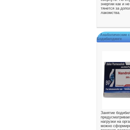
энергии как и не
тянется за допо
лакомства.
Анаболические 
Бодибилдинге
Занятие бодиби
предусматривае
нагрузки на орга
можно сформиро