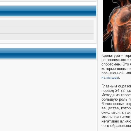
Крепатура – тер
не понаслышке 
спортсмен. Это
которые появля
повышенной, ил
.
на мышцы
Главным образо
период 24-72 ча
Исходя из теоре
большую роль п
болезненных ощ
вещества, котор
окислится, к та
молочная кислот
негативно влияю
чего образовыва