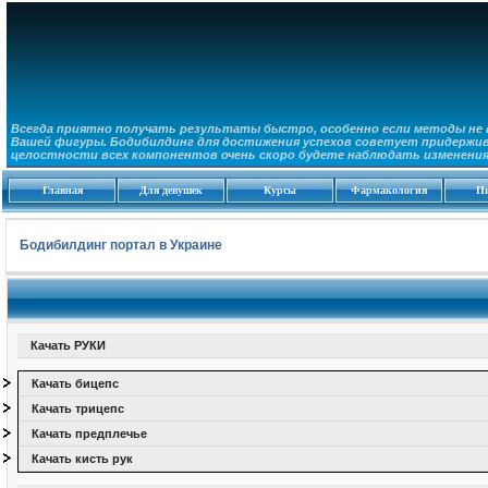
Всегда приятно получать результаты быстро, особенно если методы не 
Вашей фигуры. Бодибилдинг для достижения успехов советует придержив
целостности всех компонентов очень скоро будете наблюдать изменения 
Главная
Для девушек
Курсы
Фармакология
П
Бодибилдинг портал в Украине
Качать РУКИ
Качать бицепс
Качать трицепс
Качать предплечье
Качать кисть рук