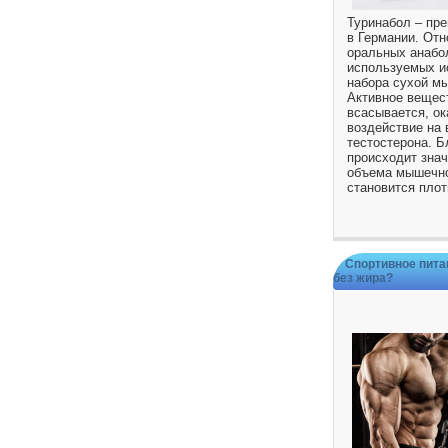
Туринабол – пре
в Германии. Отн
оральных анабо
используемых и
набора сухой м
Активное вещес
всасывается, о
воздействие на 
тестостерона. Б
происходит зна
объема мышечно
становится плот
Спортивное пита
без жира?