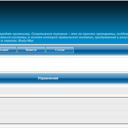
вредят организму. Спортивное питание – это не просто препараты, подде
аться системы, в основе которой правильное питание, продуманная и регу
в зеркале. Body-Max
итание
Новости
Статьи
Упражнения