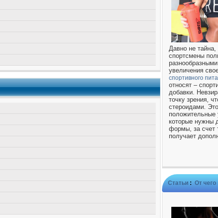
Давно не тайна,
спортсмены пол
разнообразными
увеличения свое
спортивного пит
относят – спорт
добавки. Невзи
точку зрения, ч
стероидами. Это
положительные 
которые нужны 
формы, за счет 
получает допол
Статьи
:
От чего