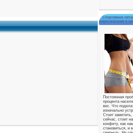
Спортивное пита
жиросжигания в о
Постоянная про
процента населе
вес. Что подела
изначально устр
Стоит заметить, 
сейчас, стоит 
конфету, как на
становиться, и 
свернуть. Но сп