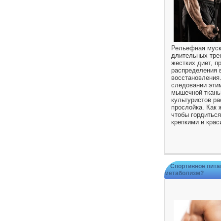
Рельефная муск
длительных тре
жестких диет, п
распределения 
восстановления.
следовании эти
мышечной ткань
культуристов ра
прослойка. Как 
чтобы гордитьс
крепкими и кра
Спортивное пита
метаболизм?