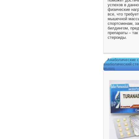
поможет достич
успехов в данно
физические нагр
все, что требуе
мышечной массы
спортсменам, з
билдингом, пре
препараты – та
стероиды.
Анаболические 
анаболический сте
мышц