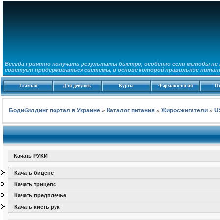
Всегда приятно получать результаты быстро, особенно если методы не 
советует придерживаться системы, в основе которой правильное питание
Главная
Для девушек
Курсы
Фармакология
П
Бодибилдинг портал в Украине
»
Каталог питания
»
Жиросжигатели
»
U
Качать РУКИ
Качать бицепс
Качать трицепс
Качать предплечье
Качать кисть рук