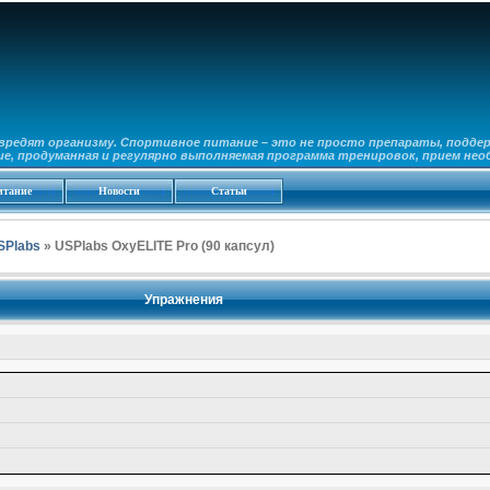
вредят организму. Спортивное питание – это не просто препараты, подде
, продуманная и регулярно выполняемая программа тренировок, прием необ
итание
Новости
Статьи
SPlabs
» USPlabs OxyELITE Pro (90 капсул)
Упражнения