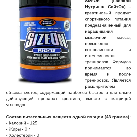
SizeOn (Гаспари
Нутришн СайзОн)
-
креатиновый продукт
спортивного питания
предназначенный для
наращивания
мышечной массы,
повышения
выносливости и
интенсивности
тренировок. Формула
принимается во
время и после
тренировок. Является
расширителем
объема клеток, содержащий наиболее быстро и длительно
действующий препарат креатина, вместе с матрицей
углеводов.
Состав питательных веществ одной порции (43 грамма):
- Калорий - 125
- Жиры - 0 г
- Холестерин - 0