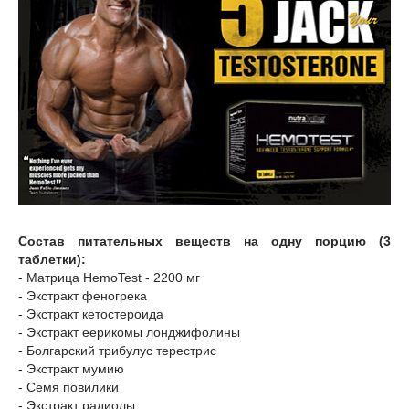
Состав питательных веществ на одну порцию (3
таблетки):
- Матрица HemoTest - 2200 мг
- Экстракт феногрека
- Экстракт кетостероида
- Экстракт еерикомы лонджифолины
- Болгарский трибулус терестрис
- Экстракт мумию
- Семя повилики
- Экстракт радиолы