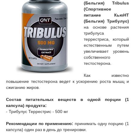
(Бельгия) Tribulus
(Спортивное
питание КьюНТ
(Бельгия) Трибулус)
на основе растения
трибулуса
террестриса, который
естественным путем
увеличивает уровень
собственного
тестостерона.
Как известно
повышение тестостерона ведет к ускорению роста мышц и
сжиганию жиров.
Состав питательных веществ в одной порции (1
капсула) продукта:
- Трибулус Террестрис - 500 мг
Рекомендации по применению:
принимать одну порцию (1
капсула) один раз в день до тренировки.