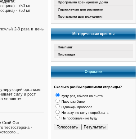
родукта:
Программа тренировки дома
осцина) - 750 мг
Упражнения для разминки
осцина) - 750 мг
Программа для похудения
псулы) 2-3 раза в день
Методические приемы
Пампинг
Пирамида
Опросник
Сколько раз Вы принимали стероиды?
тимулирующий организм
чивает силу и рост
Кучу раз, сбился со счета
а являются...
Пару раз было
Однажды пробовал
Не разу, но хочу попробовать
Не пробовал и не буду
е Скай-Фит
Голосовать
Результаты
о тестостерона -
оторого...