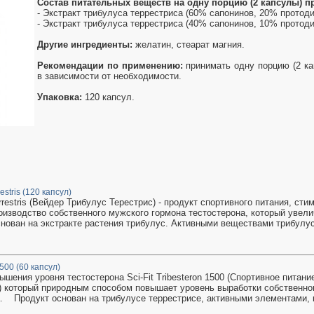
Состав питательных веществ на одну порцию (2 капсулы) п
- Экстракт трибулуса террестриса (60% сапонинов, 20% протоди
- Экстракт трибулуса террестриса (40% сапонинов, 10% протоди
Другие ингредиенты:
желатин, стеарат магния.
Рекомендации по применению:
принимать одну порцию (2 ка
в зависимости от необходимости.
Упаковка:
120 капсул.
estris (120 капсул)
errestris (Вейдер Трибулус Терестрис) - продукт спортивного питания, с
оизводство собственного мужского гормона тестостерона, который увели
нован на экстракте растения трибулус. Активными веществами трибулус
1500 (60 капсул)
шения уровня тестостерона Sci-Fit Tribesteron 1500 (Спортивное питани
) который природным способом повышает уровень выработки собственног
. Продукт основан на трибулусе террестрисе, активными элементами, к