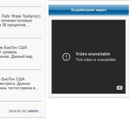
Бодибилдинг видео
м Лабс Форм Трибулус)
я лечения половых
38 процентов....
ние БиоТеч США
т уровень
монов. Данный вид
ие БиоТеч США
рестриса. Данное
нь тестостерона в...
admin
2014-07-29
|