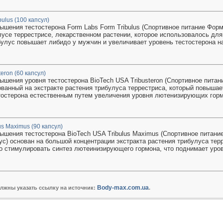
bulus (100 капсул)
ышения тестостерона Form Labs Form Tribulus (Спортивное питание Фор
лусе террестрисе, лекарственном растении, которое использовалось дл
булус повышает либидо у мужчин и увеличивает уровень тестостерона на 
eron (60 капсул)
ышения уровня тестостерона BioTech USA Tribusteron (Спортивное пита
ованный на экстракте растения трибулуса террестриса, который повышае
тостерона естественным путем увеличения уровня лютенизирующих гор
us Maximus (90 капсул)
ышения тестостерона BioTech USA Tribulus Maximus (Спортивное питан
с) основан на большой концентрации экстракта растения трибулуса тер
о стимулировать синтез лютеинизирующего гормона, что поднимает урове
Body-max.com.ua
олжны указать ссылку на источник:
.