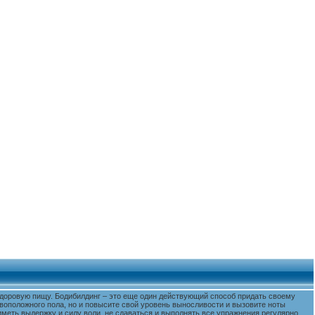
 здоровую пищу. Бодибилдинг – это еще один действующий способ придать своему
воположного пола, но и повысите свой уровень выносливости и вызовите ноты
меть выдержку и силу воли, не сдаваться и выполнять все упражнения регулярно.