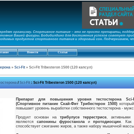
редят организму. Спортивное питание – это не просто препараты, поддер
тояние Вашей фигуры. Бодибилдинг для достижения успехов советует прид
ходимых продуктов спортивного питания и здоровый сон. Подчеркиваем, ч
итание
Новости
Статьи
ерона
»
Sci-Fit
» Sci-Fit Tribesteron 1500 (120 капсул)
остерона
/
Sci-Fit
:
Sci-Fit Tribesteron 1500 (120 капсул)
Препарат для повышения уровня тестостерона Sci-Fi
(Спортивное питание Скай-Фит Трибестерон 1500)
который
повышает уровень выработки собственного тестостерона - муж
Продукт основан на
трибулусе террестрисе
, активными 
являются
сапонины фуростанола
и
протодиосцин
. Как 
способствует сжиганию жиров, а также набору мышечной массы