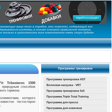
живающие ваше тело в порядке, это комплекс, содержащий все
ерживаться системы, в основе которой правильное питание,
то только в целостности всех компонентов очень скоро будете
Программа тренировок
Программа тренировки HST
t Tribesteron 1500
Волновая нагрузка - VRT
 природным способом
ского гормона.
Программа тренировок 5х5
Программа Triple Total Training
элементами, которого
известно тестостерон
Программа для пресса
.
Программа для новичков