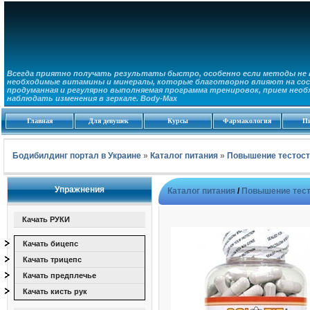
Всегда приятно получать результаты быстро, особенно если методы не в
необходимые витамины и минералы, которые благотворно влияют на сос
продуманная и регулярно выполняемая программа тренировок, прием необ
наблюдать изменения в зеркале. Body-Max
Главная
Для девушек
Курсы
Фармакология
П
Бодибилдинг портал в Украине
»
Каталог питания
»
Повышение тестост
Упражнения
Каталог питания
/
Повышение тест
Качать РУКИ
Качать бицепс
Качать трицепс
Качать предплечье
Качать кисть рук