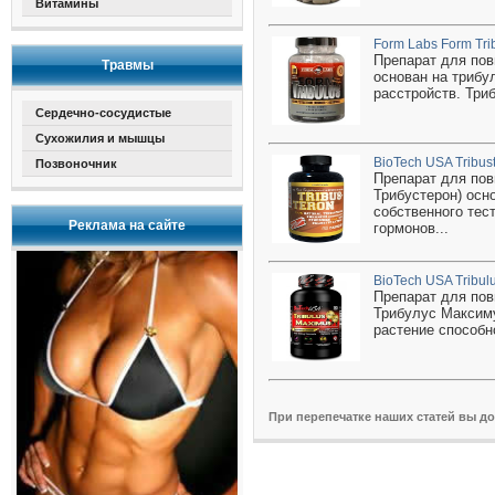
Витамины
Form Labs Form Tri
Препарат для пов
Травмы
основан на трибу
расстройств. Три
Сердечно-сосудистые
Сухожилия и мышцы
BioTech USA Tribust
Позвоночник
Препарат для пов
Трибустерон) осн
собственного тес
Реклама на сайте
гормонов...
BioTech USA Tribul
Препарат для пов
Трибулус Максиму
растение способн
При перепечатке наших статей вы д