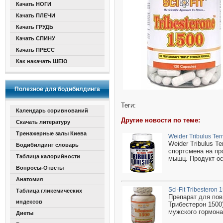
Качать НОГИ
Качать ПЛЕЧИ
Качать ГРУДЬ
Качать СПИНУ
Качать ПРЕСС
Как накачать ШЕЮ
Полезное для бодибилдинга
Теги:
Календарь соривнований
Другие новости по теме:
Скачать литературу
Тренажерные залы Киева
Weider Tribulus Terr
Weider Tribulus T
Бодибилдинг словарь
спортсмена на пр
Таблица калорийности
мышц. Продукт ос
Вопросы-Ответы
Анатомия
Sci-Fit Tribesteron 
Таблица гликемических
Препарат для повы
индексов
Трибестерон 1500
мужского гормона
Диеты