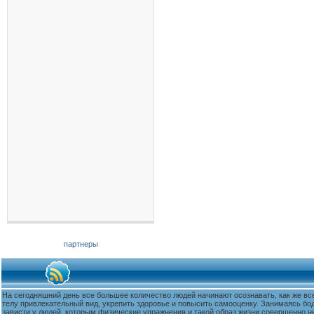
партнеры
На сегодняшний день все большее количество людей начинают осознавать, как же вс
телу привлекательный вид, укрепить здоровье и повысить самооценку. Занимаясь бо
зависти у людей, которым физические упражнения и такой образ жизни совершенно не