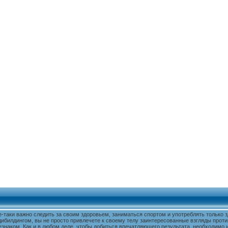
е-таки важно следить за своим здоровьем, заниматься спортом и употреблять только
дибилдингом, вы не просто привлечете к своему телу заинтересованные взгляды проти
знаком. Как и в любом деле, чтобы добиться впечатляющего результата, необходимо и