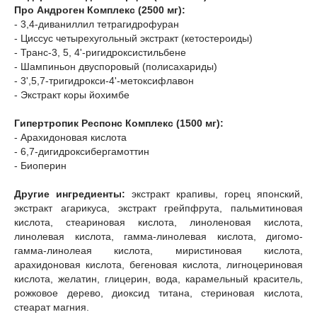
Про Андроген Комплекс (2500 мг):
- 3,4-диваниллил тетрагидрофуран
- Циссус четырехугольный экстракт (кетостероиды)
- Транс-3, 5, 4'-ригидроксистильбене
- Шампиньон двуспоровый (полисахариды)
- 3',5,7-тригидрокси-4'-метоксифлавон
- Экстракт коры йохимбе
Гипертропик Респонс Комплекс (1500 мг):
- Арахидоновая кислота
- 6,7-дигидроксибергамоттин
- Биоперин
Другие ингредиенты:
экстракт крапивы, горец японский,
экстракт агарикуса, экстракт грейпфрута, пальмитиновая
кислота, стеариновая кислота, линоленовая кислота,
линолевая кислота, гамма-линолевая кислота, дигомо-
гамма-линолеая кислота, миристиновая кислота,
арахидоновая кислота, бегеновая кислота, лигноцериновая
кислота, желатин, глицерин, вода, карамельный краситель,
рожковое дерево, диоксид титана, стериновая кислота,
стеарат магния.