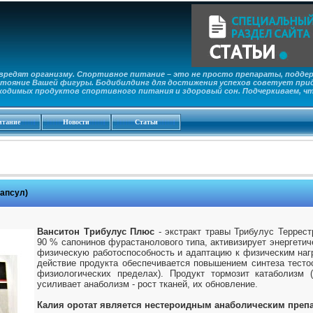
редят организму. Спортивное питание – это не просто препараты, поддер
тояние Вашей фигуры. Бодибилдинг для достижения успехов советует прид
ходимых продуктов спортивного питания и здоровый сон. Подчеркиваем, ч
итание
Новости
Статьи
капсул)
Ванситон Трибулус Плюс
- экстракт травы Трибулус Террест
90 % сапонинов фурастанолового типа, активизирует энергети
физическую работоспособность и адаптацию к физическим наг
действие продукта обеспечивается повышением синтеза тестос
физиологических пределах). Продукт тормозит катаболизм (
усиливает анаболизм - рост тканей, их обновление.
Калия оротат является нестероидным анаболическим препа