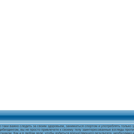
е-таки важно следить за своим здоровьем, заниматься спортом и употреблять только
дибилдингом, вы не просто привлечете к своему телу заинтересованные взгляды проти
знаком. Как и в любом деле, чтобы добиться впечатляющего результата, необходимо и