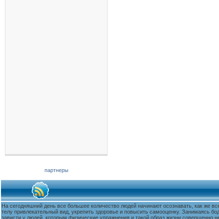
партнеры
На сегодняшний день все большее количество людей начинают осознавать, как же вс
телу привлекательный вид, укрепить здоровье и повысить самооценку. Занимаясь бо
зависти у людей, которым физические упражнения и такой образ жизни совершенно не