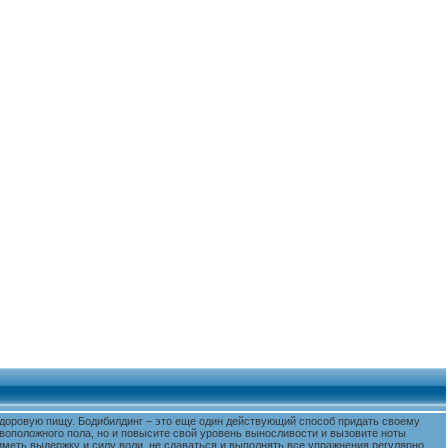
 здоровую пищу. Бодибилдинг – это еще один действующий способ придать своему
воположного пола, но и повысите свой уровень выносливости и вызовите ноты
меть выдержку и силу воли, не сдаваться и выполнять все упражнения регулярно.