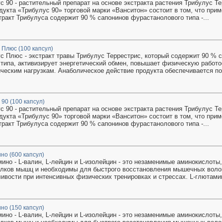
с 90 - растительный препарат на основе экстракта растения Трибулус Те
дукта «Трибулус 90» торговой марки «Ванситон» состоит в том, что при
тракт Трибулуса содержит 90 % сапонинов фурастанолового типа -...
 Плюс (100 капсул)
с Плюс - экстракт травы Трибулус Террестрис, который содержит 90 % 
типа, активизирует энергетический обмен, повышает физическую работо
ческим нагрузкам. Анаболическое действие продукта обеспечивается п
90 (100 капсул)
с 90 - растительный препарат на основе экстракта растения Трибулус Те
дукта «Трибулус 90» торговой марки «Ванситон» состоит в том, что при
тракт Трибулуса содержит 90 % сапонинов фурастанолового типа -...
но (600 капсул)
ино - L-валин, L-лейцин и L-изолейцин - это незаменимые аминокислоты
елков мышц и необходимы для быстрого восстановления мышечных воло
вости при интенсивных физических тренировках и стрессах. L-глютамин
но (150 капсул)
ино - L-валин, L-лейцин и L-изолейцин - это незаменимые аминокислоты