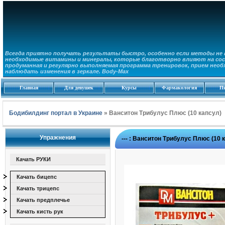
Всегда приятно получать результаты быстро, особенно если методы не в
необходимые витамины и минералы, которые благотворно влияют на сос
продуманная и регулярно выполняемая программа тренировок, прием необ
наблюдать изменения в зеркале. Body-Max
Главная
Для девушек
Курсы
Фармакология
П
Бодибилдинг портал в Украине
» Ванситон Трибулус Плюс (10 капсул)
Упражнения
---
:
Ванситон Трибулус Плюс (10 
Качать РУКИ
Качать бицепс
Качать трицепс
Качать предплечье
Качать кисть рук