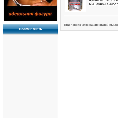
примерно 20 % б
мышечной выносли
При перепечатке наших статей вы д
Полезно знать