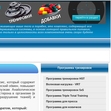
живающие ваше тело в порядке, это комплекс, содержащий все
ерживаться системы, в основе которой правильное питание,
то только в целостности всех компонентов очень скоро будете
Программа тренировок
Программа тренировки HST
рис, который содержит
Волновая нагрузка - VRT
ческий обмен, повышает
рузкам. Анаболическое
Программа тренировок 5х5
терона в организме (в
Программа Triple Total Training
разрушение тканей) и
Программа для пресса
Программа для новичков
ратом, который: