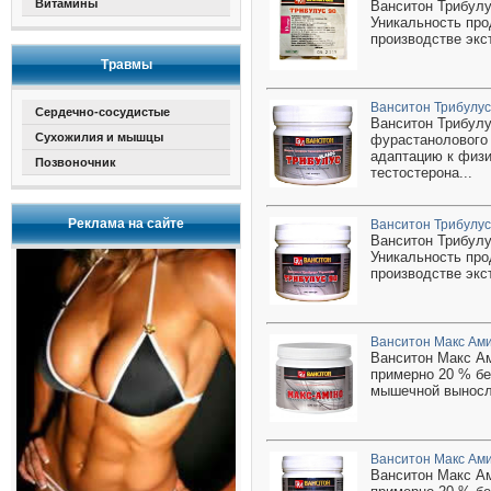
Витамины
Ванситон Трибулу
Уникальность про
производстве экс
Травмы
Ванситон Трибулус
Сердечно-сосудистые
Ванситон Трибулу
Сухожилия и мышцы
фурастанолового 
адаптацию к физи
Позвоночник
тестостерона...
Реклама на сайте
Ванситон Трибулус 
Ванситон Трибулу
Уникальность про
производстве экс
Ванситон Макс Ами
Ванситон Макс Ам
примерно 20 % б
мышечной выносли
Ванситон Макс Ами
Ванситон Макс Ам