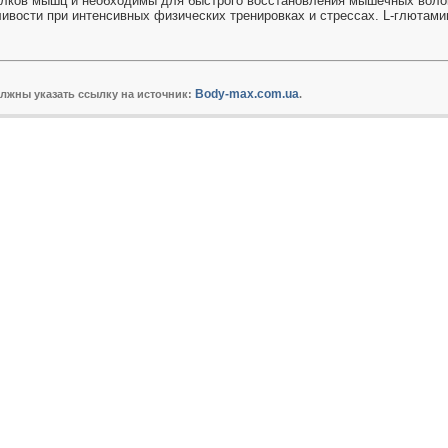
елков мышц и необходимы для быстрого восстановления мышечных воло
вости при интенсивных физических тренировках и стрессах. L-глютамин
Body-max.com.ua
олжны указать ссылку на источник:
.