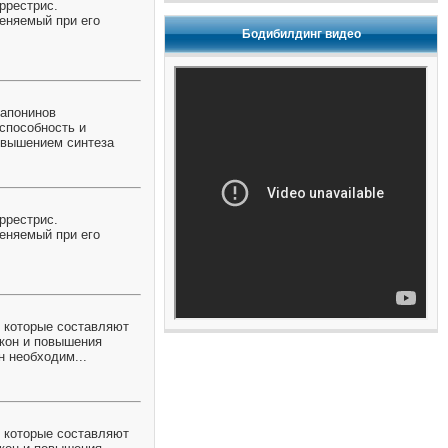
ррестрис.
меняемый при его
Бодибилдинг видео
сапонинов
способность и
овышением синтеза
ррестрис.
меняемый при его
, которые составляют
кон и повышения
 необходим...
, которые составляют