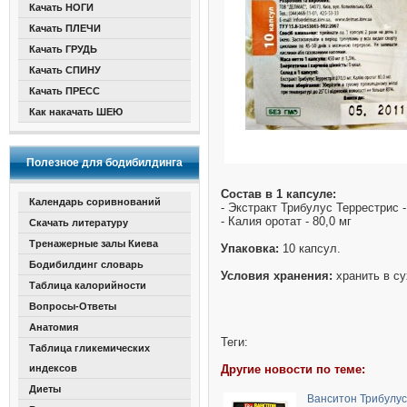
Качать НОГИ
Качать ПЛЕЧИ
Качать ГРУДЬ
Качать СПИНУ
Качать ПРЕСС
Как накачать ШЕЮ
Полезное для бодибилдинга
Состав в 1 капсуле:
Календарь соривнований
- Экстракт Трибулус Террестрис -
- Калия оротат - 80,0 мг
Скачать литературу
Тренажерные залы Киева
Упаковка:
10 капсул.
Бодибилдинг словарь
Условия хранения:
хранить в су
Таблица калорийности
Вопросы-Ответы
Анатомия
Теги:
Таблица гликемических
индексов
Другие новости по теме:
Диеты
Ванситон Трибулус 