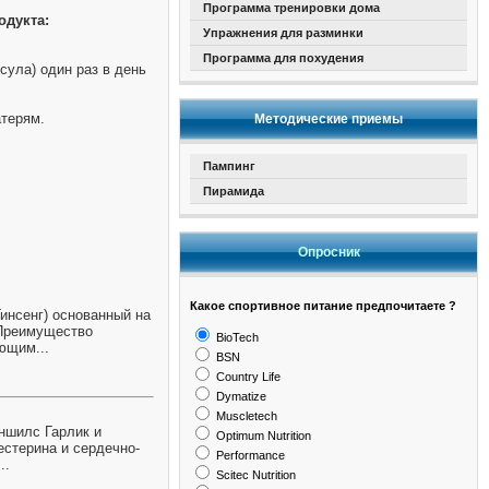
Программа тренировки дома
одукта:
Упражнения для разминки
Программа для похудения
сула) один раз в день
терям.
Методические приемы
Пампинг
Пирамида
Опросник
Какое спортивное питание предпочитаете ?
Гинсенг) основанный на
 Преимущество
BioTech
ющим...
BSN
Country Life
Dymatize
Muscletech
еншилс Гарлик и
Optimum Nutrition
естерина и сердечно-
Performance
..
Scitec Nutrition