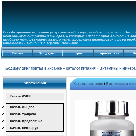
Всегда приятно получать результаты быстро, особенно если методы не в
необходимые витамины и минералы, которые благотворно влияют на сос
продуманная и регулярно выполняемая программа тренировок, прием необ
наблюдать изменения в зеркале. Body-Max
Главная
Для девушек
Курсы
Фармакология
П
Бодибилдинг портал в Украине
»
Каталог питания
»
Витамины и минер
Упражнения
Каталог питания
/
Витамины и ми
Качать РУКИ
Качать бицепс
Качать трицепс
Качать предплечье
Качать кисть рук