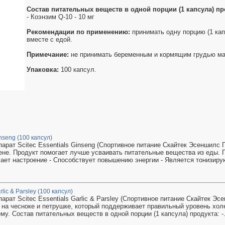
Состав питательных веществ в одной порции (1 капсула) пр
- Коэнзим Q-10 - 10 мг
Рекомендации по применению:
принимать одну порцию (1 кап
вместе с едой.
Примечание:
не принимать беременным и кормящим грудью ма
Упаковка:
100 капсул.
inseng (100 капсул)
арат Scitec Essentials Ginseng (Спортивное питание Скайтек Эсеншилс 
не. Продукт помогает лучше усваивать питательные вещества из еды.
мает настроение - Способствует повышению энергии - Является тонизиру
rlic & Parsley (100 капсул)
рат Scitec Essentials Garlic & Parsley (Спортивное питание Скайтек Эс
 на чесноке и петрушке, который поддерживает правильный уровень хол
у. Состав питательных веществ в одной порции (1 капсула) продукта: -.