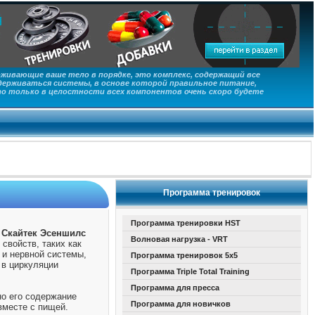
живающие ваше тело в порядке, это комплекс, содержащий все
ерживаться системы, в основе которой правильное питание,
то только в целостности всех компонентов очень скоро будете
Программа тренировок
Программа тренировки HST
е Скайтек Эсеншилс
Волновая нагрузка - VRT
свойств, таких как
 и нервной системы,
Программа тренировок 5х5
 в циркуляции
Программа Triple Total Training
Программа для пресса
но его содержание
Программа для новичков
вместе с пищей.