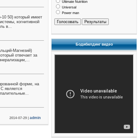
Ultimate Nutrition
Universal
Power man
-10 50) который имеет
истемы, когнитивной
Голосовать
Результаты
ь в...
Бодибилдинг видео
альций-Магнезий)
оторый отвечает за
нерализации,...
лированной форме, на
 С является
палительные...
admin
2014-07-29
|