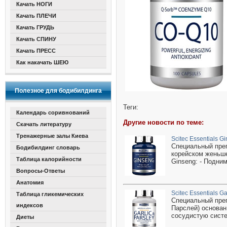
Качать НОГИ
Качать ПЛЕЧИ
Качать ГРУДЬ
Качать СПИНУ
Качать ПРЕСС
Как накачать ШЕЮ
Полезное для бодибилдинга
Теги:
Календарь соривнований
Другие новости по теме:
Скачать литературу
Тренажерные залы Киева
Scitec Essentials G
Специальный преп
Бодибилдинг словарь
корейском женьше
Таблица калорийности
Ginseng: - Подни
Вопросы-Ответы
Анатомия
Scitec Essentials Ga
Таблица гликемических
Специальный препа
индексов
Парслей) основан
сосудистую систем
Диеты