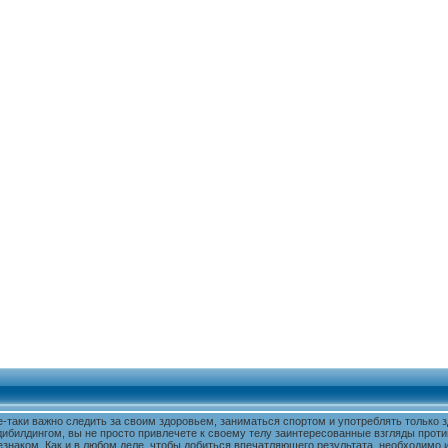
е-таки важно следить за своим здоровьем, заниматься спортом и употреблять только
дибилдингом, вы не просто привлечете к своему телу заинтересованные взгляды проти
знаком. Как и в любом деле, чтобы добиться впечатляющего результата, необходимо и