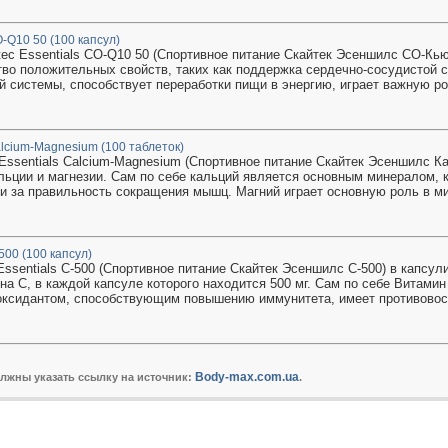
O-Q10 50 (100 капсул)
tec Essentials CO-Q10 50 (Спортивное питание Скайтек Эсеншилс СО-Кью
во положительных свойств, таких как поддержка сердечно-сосудистой с
й системы, способствует переработки пищи в энергию, играет важную рол
Calcium-Magnesium (100 таблеток)
Essentials Calcium-Magnesium (Спортивное питание Скайтек Эсеншилс К
льции и магнезии. Сам по себе кальций является основным минералом, к
 и за правильность сокращения мышц. Магний играет основную роль в ми
-500 (100 капсул)
Essentials C-500 (Спортивное питание Скайтек Эсеншилс С-500) в капсу
на С, в каждой капсуле которого находится 500 мг. Сам по себе Витамин
ксидантом, способствующим повышению иммунитета, имеет противовос
Body-max.com.ua
олжны указать ссылку на источник:
.