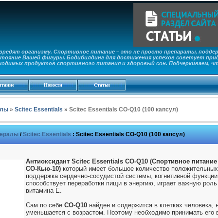
редят организму. Спортивное питание – это не просто препараты, поддер
тояние Вашей фигуры. Бодибилдинг для достижения успехов советует прид
ходимых продуктов спортивного питания и здоровый сон. Подчеркиваем, ч
итание
Новости
Статьи
алы
»
Scitec Essentials
» Scitec Essentials CO-Q10 (100 капсул)
нералы
/
Scitec Essentials
:
Scitec Essentials CO-Q10 (100 капсул)
Антиоксидант Scitec Essentials CO-Q10 (Спортивное питани
СО-Кью-10)
который имеет большое количество положительных 
поддержка сердечно-сосудистой системы, когнитивной функции
способствует переработки пищи в энергию, играет важную роль
витамина Е.
Сам по себе
CO-Q10
найден и содержится в клетках человека, 
уменьшается с возрастом. Поэтому необходимо принимать его 