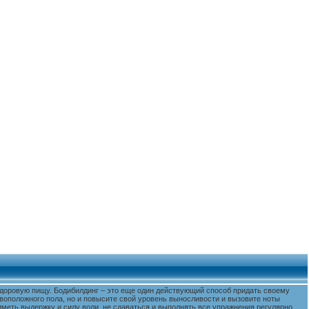
 здоровую пищу. Бодибилдинг – это еще один действующий способ придать своему
воположного пола, но и повысите свой уровень выносливости и вызовите ноты
меть выдержку и силу воли, не сдаваться и выполнять все упражнения регулярно.