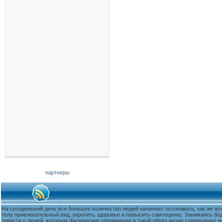
партнеры
На сегодняшний день все большее количество людей начинают осознавать, как же вс
телу привлекательный вид, укрепить здоровье и повысить самооценку. Занимаясь бо
зависти у людей, которым физические упражнения и такой образ жизни совершенно не