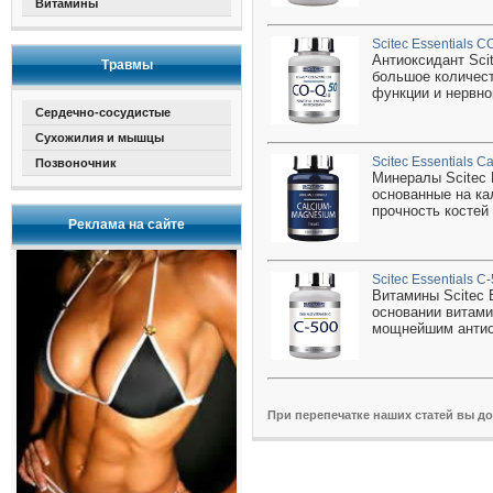
Витамины
Scitec Essentials C
Антиоксидант Sci
Травмы
большое количест
функции и нервно
Сердечно-сосудистые
Сухожилия и мышцы
Scitec Essentials 
Позвоночник
Минералы Scitec 
основанные на ка
прочность костей
Реклама на сайте
Scitec Essentials C
Витамины Scitec 
основании витами
мощнейшим антио
При перепечатке наших статей вы д