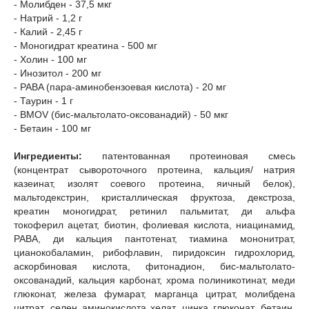
- Молибден - 37,5 мкг
- Натрий - 1,2 г
- Калий - 2,45 г
- Моногидрат креатина - 500 мг
- Холин - 100 мг
- Инозитол - 200 мг
- PABA (пара-аминобензоевая кислота) - 20 мг
- Таурин - 1 г
- BMOV (бис-мальтолато-оксованадий) - 50 мкг
- Бетаин - 100 мг
Ингредиенты:
патентованная протеиновая смесь
(концентрат сывороточного протеина, кальция/ натрия
казеинат, изолят соевого протеина, яичный белок),
мальтодекстрин, кристаллическая фруктоза, декстроза,
креатин моногидрат, ретинил пальмитат, ди альфа
токоферил ацетат, биотин, фолиевая кислота, ниацинамид,
PABA, ди кальция пантотенат, тиамина мононитрат,
цианокобаламин, рибофлавин, пиридоксин гидрохлорид,
аскорбиновая кислота, фитонадион, бис-мальтолато-
оксованадий, кальция карбонат, хрома полиникотинат, меди
глюконат, железа фумарат, марганца цитрат, молибдена
цитрат, селен аминокислота хелат, цинка глюконат, бетаин,