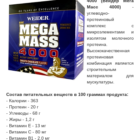
4000 (Вейдер Мега
Масс 4000)
-
углеводно-
протеиновый
комплекс с
микроэлементами и
изолятом молочного
протеина.
Высококачественная
протеиновая
комбинация является
строительным
материалом для
мускулатуры.
Состав питательных веществ в 100 граммах продукта:
- Калории - 363
- Протеин - 20 г
- Углеводы - 68 г
- Жиры - 1,2 г
- Витамин Е - 13 мг
- Витамин С - 80 мг
- Витамин В1 - 2,0 мг