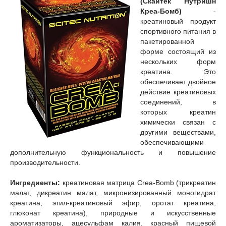
(Скайтек Нутришн
Креа-Бомб)
-
креатиновый продукт
спортивного питания в
пакетированной
форме состоящий из
нескольких форм
креатина. Это
обеспечивает двойное
действие креатиновых
соединений, в
которых креатин
химически связан с
другими веществами,
обеспечивающими
дополнительную функциональность и повышение
производительности.
Ингредиенты:
креатиновая матрица Crea-Bomb (трикреатин
малат, дикреатин малат, микронизированный моногидрат
креатина, этил-креатиновый эфир, оротат креатина,
глюконат креатина), природные и искусственные
ароматизаторы, ацесульфам калия, красный пищевой