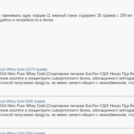
:
принимать одну порцию (1 мерный совок содержит 25 грамм) с 200 мл 
 диеты и потребности в белке.
Pure Whey Gold (2270 грамм)
USA Nitro Pure Whey Gold (Спортивное питание БиоТеч США Нитро Пур В
ном изоляте и концентрате сывороточного белка, обогащенного пептид
 способ получения продута, не имеет ничего общего с ионообменном, что
Pure Whey Gold (908 грамм)
USA Nitro Pure Whey Gold (Спортивное питание БиоТеч США Нитро Пур В
ном изоляте и концентрате сывороточного белка, обогащенного пептид
 способ получения продута, не имеет ничего общего с ионообменном, что
Pure Whey Gold (454 грамм)