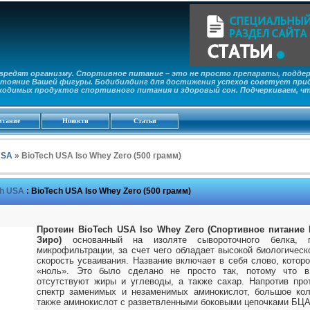
редят организму. Спортивное питание – это не просто препараты, поддер
тояние Вашей фигуры. Бодибилдинг для достижения успехов советует прид
ходимых продуктов спортивного питания и здоровый сон. Подчеркиваем, ч
итание
Новости
Статьи
USA
» BioTech USA Iso Whey Zero (500 грамм)
ch USA
:
BioTech USA Iso Whey Zero (500 грамм)
Протеин BioTech USA Iso Whey Zero (Спортивное питание
Зиро)
основанный на изоляте сывороточного белка, 
микрофильтрации, за счет чего обладает высокой биологическ
скорость усваивания. Название включает в себя слово, котор
«ноль». Это было сделано не просто так, потому что в
отсутствуют жиры и углеводы, а также сахар. Напротив про
спектр заменимых и незаменимых аминокислот, большое кол
также аминокислот с разветвленными боковыми цепочками БЦ