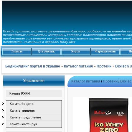
Всегда приятно получать результаты быстро, особенно если методы не в
необходимые витамины и минералы, которые благотворно влияют на сос
продуманная и регулярно выполняемая программа тренировок, прием необ
наблюдать изменения в зеркале. Body-Max
Главная
Для девушек
Курсы
Фармакология
П
Бодибилдинг портал в Украине
»
Каталог питания
»
Протеин
»
BioTech 
Упражнения
Каталог питания
/
Протеин
/
BioTe
Качать РУКИ
Качать бицепс
Качать трицепс
Качать предплечье
Качать кисть рук