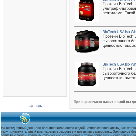
Протеин BioTech 
ультрафильтрован
пептидами. Такой
BioTech USA Iso Wh
Протеин BioTech 
сывороточного бе
ценностью, высок
BioTech USA Iso Wh
Протеин BioTech 
сывороточного бе
ценностью, высок
При перепечатке наших статей вы д
партнеры
На сегодняшний день все большее количество людей начинают осознавать, как же вс
телу привлекательный вид, укрепить здоровье и повысить самооценку. Занимаясь бо
зависти у людей, которым физические упражнения и такой образ жизни совершенно не