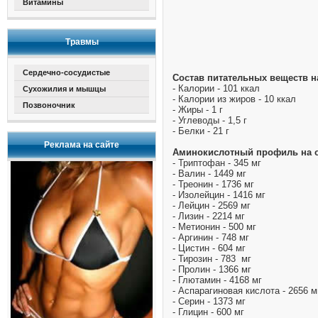
Витамины
Травмы
Сердечно-сосудистые
Состав питательных веществ н
- Калории - 101 ккал
Сухожилия и мышцы
- Калории из жиров - 10 ккал
Позвоночник
- Жиры - 1 г
- Углеводы - 1,5 г
- Белки - 21 г
Реклама на сайте
Аминокислотный профиль на од
- Триптофан - 345 мг
- Валин - 1449 мг
- Треонин - 1736 мг
- Изолейцин - 1416 мг
- Лейцин - 2569 мг
- Лизин - 2214 мг
- Метионин - 500 мг
- Аргинин - 748 мг
- Цистин - 604 мг
- Тирозин - 783 мг
- Пролин - 1366 мг
- Глютамин - 4168 мг
- Аспарагиновая кислота - 2656 м
- Серин - 1373 мг
- Глицин - 600 мг