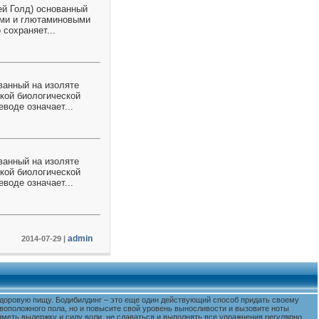
ей Голд) основанный
ами и глютаминовыми
 сохраняет...
ванный на изоляте
кой биологической
воде означает...
ванный на изоляте
кой биологической
воде означает...
admin
2014-07-29
|
 здоровую пищу. Бодибилдинг – это еще один действующий способ придать своему
воположного пола, но и повысите свой уровень выносливости и вызовите ноты
меть выдержку и силу воли, не сдаваться и выполнять все упражнения регулярно.