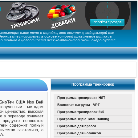
живающие ваше тело в порядке, это комплекс, содержащий все
ерживаться системы, в основе которой правильное питание,
то только в целостности всех компонентов очень скоро будете
Программа тренировок
Программа тренировки HST
 БиоТеч США Изо Вей
Волновая нагрузка - VRT
полученным методом
ой ценностью, высокая
Программа тренировок 5х5
ое в переводе означает
Программа Triple Total Training
 продукте полностью
теин содержит полный
Программа для пресса
ичество глютамина, а
Программа для новичков
АА.