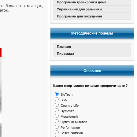
Программа тренировки дома
го баланса в мышцах,
Упражнения для разминки
еток.
Программа для похудения
Методические приемы
Пампинг
Пирамида
Опросник
Какое спортивное питание предпочитаете ?
BioTech
BSN
Country Life
Dymatize
Muscletech
Optimum Nutrition
Performance
Scitec Nutrition