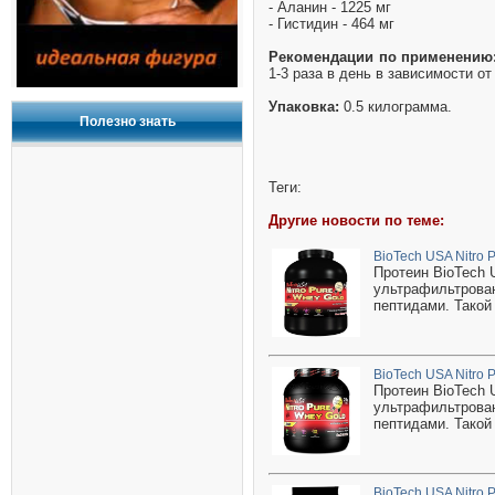
- Аланин - 1225 мг
- Гистидин - 464 мг
Рекомендации по применению
1-3 раза в день в зависимости от
Упаковка:
0.5 килограмма.
Полезно знать
Теги:
Другие новости по теме:
BioTech USA Nitro 
Протеин BioTech 
ультрафильтрован
пептидами. Такой
BioTech USA Nitro 
Протеин BioTech 
ультрафильтрован
пептидами. Такой
BioTech USA Nitro 