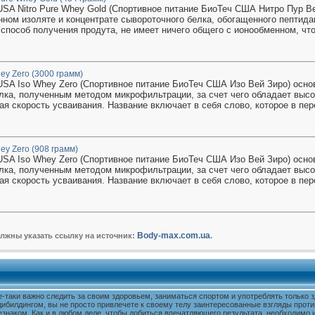
USA Nitro Pure Whey Gold (Спортивное питание БиоТеч США Нитро Пур В
ном изоляте и концентрате сывороточного белка, обогащенного пептид
 способ получения продута, не имеет ничего общего с ионообменном, что
ey Zero (3000 грамм)
USA Iso Whey Zero (Спортивное питание БиоТеч США Изо Вей Зиро) осно
лка, полученным методом микрофильтрации, за счет чего обладает высо
ая скорость усваивания. Название включает в себя слово, которое в пере
ey Zero (908 грамм)
USA Iso Whey Zero (Спортивное питание БиоТеч США Изо Вей Зиро) осно
лка, полученным методом микрофильтрации, за счет чего обладает высо
ая скорость усваивания. Название включает в себя слово, которое в пере
Body-max.com.ua
олжны указать ссылку на источник:
.
е-таки важно следить за своим здоровьем, заниматься спортом и употреблять только
дибилдингом, вы не просто привлечете к своему телу заинтересованные взгляды проти
знаком. Как и в любом деле, чтобы добиться впечатляющего результата, необходимо и