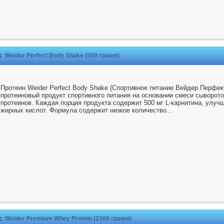
:
Weider Perfect Body Shake (500 грамм)
Протеин Weider Perfect Body Shake (Спортивное питание Вейдер Перфек
протеиновый продукт спортивного питания на основании смеси сыворото
протеинов. Каждая порция продукта содержит 500 мг L-карнитина, улу
жирных кислот. Формула содержит низкое количество...
:
Weider Premium Whey Protein (2300 грамм)