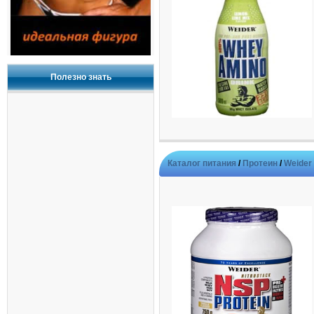
Полезно знать
Каталог питания
/
Протеин
/
Weider