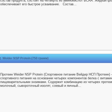
состав продукта, состоит на четверть из аминокислот BCAA. Жидкая ф
обеспечивает его быстрое усваивание. Состав...
:
Weider NSP Protein (750 грамм)
Протеин Weider NSP Protein (Спортивное питание Вейдер НСП Протеин) 
спортивного питания на основании четырех компонентов белка с витами
пищеварительными энзимами. Содержит комбинацию из четырех протеин
молочный, сывороточный изолят, соевый и яичный...