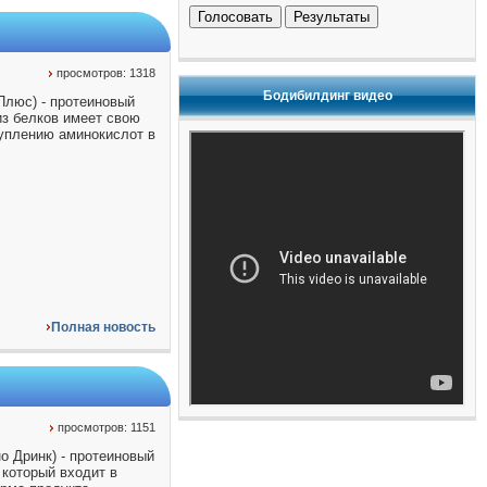
Голосовать
Результаты
просмотров: 1318
Бодибилдинг видео
 Плюс) - протеиновый
из белков имеет свою
туплению аминокислот в
Полная новость
просмотров: 1151
о Дринк) - протеиновый
 который входит в