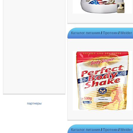
Каталог питания
/
Протеин
/
Weider
партнеры
Каталог питания
/
Протеин
/
Weider