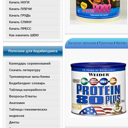
Качать НОГИ
Качать ПЛЕЧИ
Качать ГРУДЬ
Качать СПИНУ
Качать ПРЕСС
Как накачать ШЕЮ
Каталог питания
/
Протеин
/
Weider
Полезное для бодибилдинга
Календарь соривнований
Скачать литературу
Тренажерные залы Киева
Бодибилдинг словарь
Таблица калорийности
Вопросы-Ответы
Анатомия
Таблица гликемических
индексов
Диеты