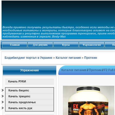
Всегда приятно получать результаты быстро, особенно если методы не в
необходимые витамины и минералы, которые благотворно влияют на сос
продуманная и регулярно выполняемая программа тренировок, прием необ
наблюдать изменения в зеркале. Body-Max
Главная
Для девушек
Курсы
Фармакология
П
Бодибилдинг портал в Украине
»
Каталог питания
»
Протеин
Каталог питания
/
Протеин
/
F2 Full
Упражнения
Качать РУКИ
Качать бицепс
Качать трицепс
Качать предплечье
Качать кисть рук