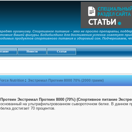
редят организму. Спортивное питание – это не просто препараты, поддер
тояние Вашей фигуры. Бодибилдинг для достижения успехов советует прид
ходимых продуктов спортивного питания и здоровый сон. Подчеркиваем, ч
итание
Новости
Статьи
 Force Nutrition
:
Экстремал Протеин 8000 70% (2000 грамм)
Протеин Экстремал Протеин 8000 (70%) (Спортивное питание Экстре
основанный на ультрафильтровоанном сывороточном белке. В данном п
белка достигает 70 процентов.