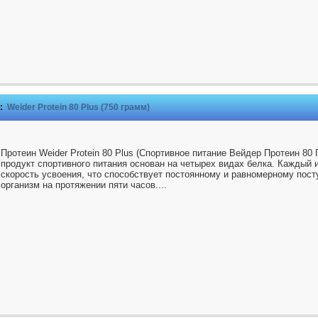
:
Weider Protein 80 Plus (750 грамм)
Протеин Weider Protein 80 Plus (Спортивное питание Вейдер Протеин 80
продукт спортивного питания основан на четырех видах белка. Каждый 
скорость усвоения, что способствует постоянному и равномерному пос
организм на протяжении пяти часов....