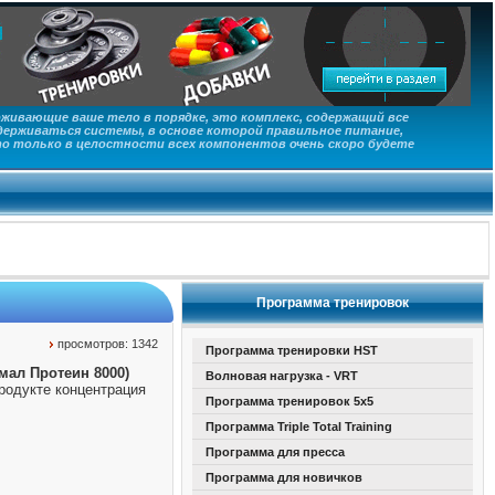
живающие ваше тело в порядке, это комплекс, содержащий все
ерживаться системы, в основе которой правильное питание,
то только в целостности всех компонентов очень скоро будете
Программа тренировок
просмотров: 1342
Программа тренировки HST
мал Протеин 8000)
Волновая нагрузка - VRT
родукте концентрация
Программа тренировок 5х5
Программа Triple Total Training
Программа для пресса
Программа для новичков