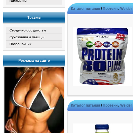
Витамины
Каталог питания
/
Протеин
/
Weider
Травмы
Сердечно-сосудистые
Сухожилия и мышцы
Позвоночник
Реклама на сайте
Каталог питания
/
Протеин
/
Weider