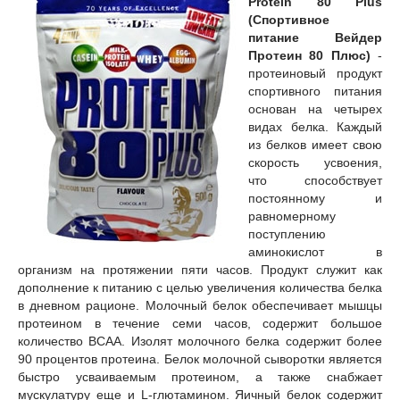
Protein 80 Plus
(Спортивное
питание Вейдер
Протеин 80 Плюс)
-
протеиновый продукт
спортивного питания
основан на четырех
видах белка. Каждый
из белков имеет свою
скорость усвоения,
что способствует
постоянному и
равномерному
поступлению
аминокислот в
организм на протяжении пяти часов. Продукт служит как
дополнение к питанию с целью увеличения количества белка
в дневном рационе. Молочный белок обеспечивает мышцы
протеином в течение семи часов, содержит большое
количество ВСАА. Изолят молочного белка содержит более
90 процентов протеина. Белок молочной сыворотки является
быстро усваиваемым протеином, а также снабжает
мускулатуру еще и L-глютамином. Яичный белок содержит