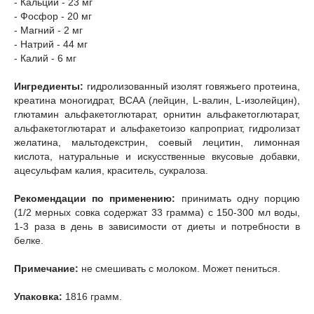
- Кальций - 23 мг
- Фосфор - 20 мг
- Магний - 2 мг
- Натрий - 44 мг
- Калий - 6 мг
Ингредиенты:
гидролизованный изолят говяжьего протеина,
креатина моногидрат, ВСАА (лейцин, L-валин, L-изолейцин),
глютамин альфакетоглютарат, орнитин альфакетоглютарат,
альфакетоглютарат и альфакетоизо капроприат, гидролизат
желатина, мальтодекстрин, соевый лецитин, лимонная
кислота, натуральные и искусственные вкусовые добавки,
ацесульфам калия, краситель, сукралоза.
Рекомендации по применению:
принимать одну порцию
(1/2 мерных совка содержат 33 грамма) с 150-300 мл воды,
1-3 раза в день в зависимости от диеты и потребности в
белке.
Примечание:
не смешивать с молоком. Может пениться.
Упаковка:
1816 грамм.