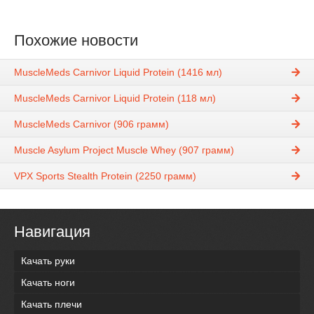
Похожие новости
MuscleMeds Carnivor Liquid Protein (1416 мл)
MuscleMeds Carnivor Liquid Protein (118 мл)
MuscleMeds Carnivor (906 грамм)
Muscle Asylum Project Muscle Whey (907 грамм)
VPX Sports Stealth Protein (2250 грамм)
Навигация
Качать руки
Качать ноги
Качать плечи