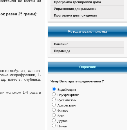
коктейля не нужен ни
Программа тренировки дома
Упражнения для разминки
ок равен 25 грамм):
Программа для похудения
Методические приемы
Пампинг
Пирамида
Опросник
актоглобулин, альфа-
овые микрофракции, L-
ад, ваниль, клубника,
Чему Вы отдаете предпочтения ?
Бодибилдинг
ли молоком 1-4 раза в
Пауэрлифтинг
Русский жим
Армрестлинг
Фитнес
Бокс
Другое
Ничем