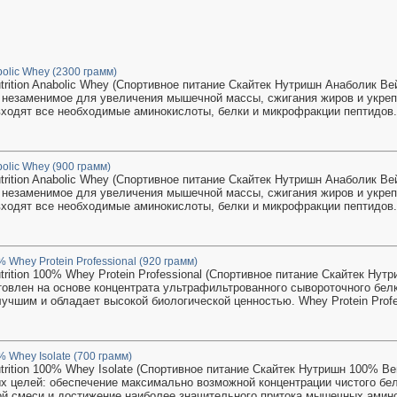
abolic Whey (2300 грамм)
trition Anabolic Whey (Спортивное питание Скайтек Нутришн Анаболик Вей
) незаменимое для увеличения мышечной массы, сжигания жиров и укреп
входят все необходимые аминокислоты, белки и микрофракции пептидов. 
abolic Whey (900 грамм)
trition Anabolic Whey (Спортивное питание Скайтек Нутришн Анаболик Вей
) незаменимое для увеличения мышечной массы, сжигания жиров и укреп
входят все необходимые аминокислоты, белки и микрофракции пептидов. 
0% Whey Protein Professional (920 грамм)
trition 100% Whey Protein Professional (Спортивное питание Скайтек Ну
овлен на основе концентрата ультрафильтрованного сывороточного бел
учшим и обладает высокой биологической ценностью. Whey Protein Profes
0% Whey Isolate (700 грамм)
utrition 100% Whey Isolate (Спортивное питание Скайтек Нутришн 100% Ве
х целей: обеспечение максимально возможной концентрации чистого бел
й смеси и достижение наиболее значительного притока мышечных амино