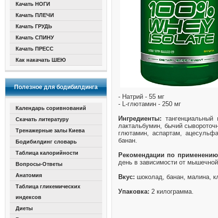
Качать НОГИ
Качать ПЛЕЧИ
Качать ГРУДЬ
Качать СПИНУ
Качать ПРЕСС
Как накачать ШЕЮ
Полезное для бодибилдинга
- Натрий - 55 мг
- L-глютамин - 250 мг
Календарь соривнований
Ингредиенты:
тангенциальный 
Скачать литературу
лактальбумин, бычий сывороточ
Тренажерные залы Киева
глютамин, аспартам, ацесульфа
банан.
Бодибилдинг словарь
Таблица калорийности
Рекомендации по применению
день в зависимости от мышечной
Вопросы-Ответы
Анатомия
Вкус:
шоколад, банан, малина, к
Таблица гликемических
Упаковка:
2 килограмма.
индексов
Диеты