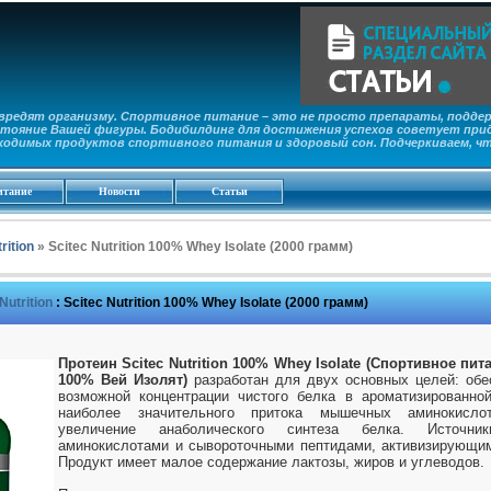
редят организму. Спортивное питание – это не просто препараты, поддер
тояние Вашей фигуры. Бодибилдинг для достижения успехов советует прид
ходимых продуктов спортивного питания и здоровый сон. Подчеркиваем, ч
итание
Новости
Статьи
rition
» Scitec Nutrition 100% Whey Isolate (2000 грамм)
Nutrition
:
Scitec Nutrition 100% Whey Isolate (2000 грамм)
Протеин Scitec Nutrition 100% Whey Isolate (Спортивное пи
100% Вей Изолят)
разработан для двух основных целей: обе
возможной концентрации чистого белка в ароматизированно
наиболее значительного притока мышечных аминокисло
увеличение анаболического синтеза белка. Источн
аминокислотами и сывороточными пептидами, активизирующим
Продукт имеет малое содержание лактозы, жиров и углеводов.