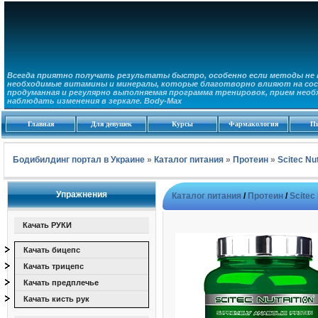
Всегда приятно получать результаты быстро, особенно если методы не в
необходимые витамины и минералы, которые благотворно влияют на сос
продуманная и регулярно выполняемая программа тренировок, прием необ
наблюдать изменения в зеркале. Body-Max
Главная
Для девушек
Курсы
Фармакология
П
Бодибилдинг портал в Украине
»
Каталог питания
»
Протеин
»
Scitec Nut
Упражнения
Каталог питания
/
Протеин
/
Scitec 
Качать РУКИ
Качать бицепс
Качать трицепс
Качать предплечье
Качать кисть рук