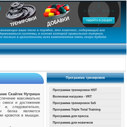
живающие ваше тело в порядке, это комплекс, содержащий все
ерживаться системы, в основе которой правильное питание,
то только в целостности всех компонентов очень скоро будете
Программа тренировок
Программа тренировки HST
тание Скайтек Нутришн
Волновая нагрузка - VRT
спечение максимально
й смеси и достижение
Программа тренировок 5х5
т и, следовательно,
Программа Triple Total Training
ики белка являются
и кровоток в мышцах.
Программа для пресса
Программа для новичков