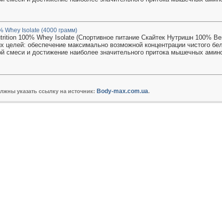
0% Whey Isolate (4000 грамм)
utrition 100% Whey Isolate (Спортивное питание Скайтек Нутришн 100% Ве
х целей: обеспечение максимально возможной концентрации чистого бел
й смеси и достижение наиболее значительного притока мышечных амино
Body-max.com.ua
олжны указать ссылку на источник:
.