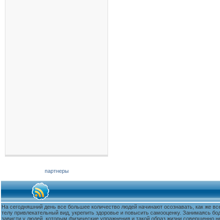
партнеры
На сегодняшний день все большее количество людей начинают осознавать, как же вс
телу привлекательный вид, укрепить здоровье и повысить самооценку. Занимаясь бо
зависти у людей, которым физические упражнения и такой образ жизни совершенно не