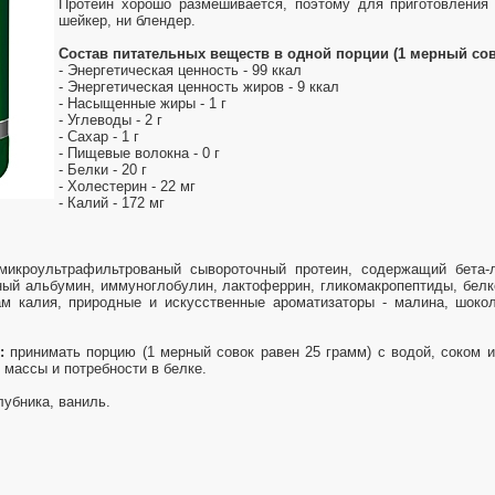
Протеин хорошо размешивается, поэтому для приготовления 
шейкер, ни блендер.
Состав питательных веществ в одной порции (1 мерный сов
- Энергетическая ценность - 99 ккал
- Энергетическая ценность жиров - 9 ккал
- Насыщенные жиры - 1 г
- Углеводы - 2 г
- Сахар - 1 г
- Пищевые волокна - 0 г
- Белки - 20 г
- Холестерин - 22 мг
- Калий - 172 мг
микроультрафильтрованый сывороточный протеин, содержащий бета-л
ный альбумин, иммуноглобулин, лактоферрин, гликомакропептиды, белк
м калия, природные и искусственные ароматизаторы - малина, шокол
:
принимать порцию (1 мерный совок равен 25 грамм) с водой, соком и
 массы и потребности в белке.
лубника, ваниль.