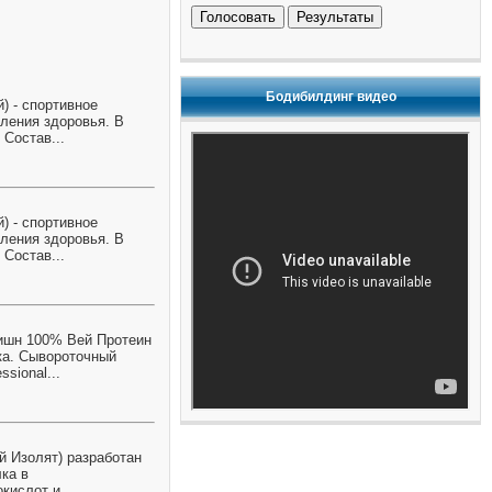
Голосовать
Результаты
Бодибилдинг видео
) - спортивное
ления здоровья. В
Состав...
) - спортивное
ления здоровья. В
Состав...
тришн 100% Вей Протеин
ка. Сывороточный
sional...
й Изолят) разработан
ка в
кислот и,