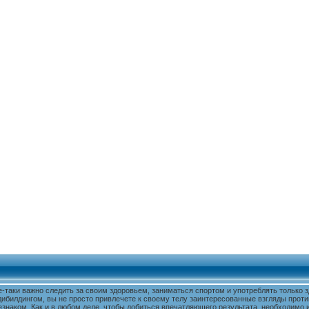
е-таки важно следить за своим здоровьем, заниматься спортом и употреблять только
дибилдингом, вы не просто привлечете к своему телу заинтересованные взгляды проти
знаком. Как и в любом деле, чтобы добиться впечатляющего результата, необходимо и