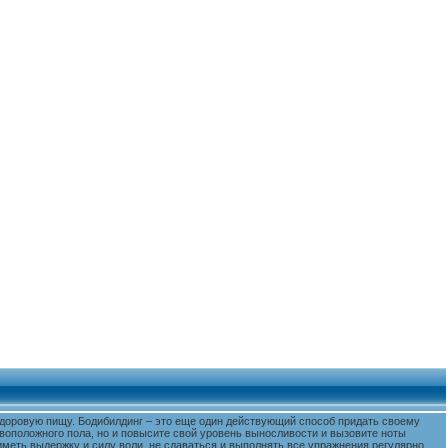
 здоровую пищу. Бодибилдинг – это еще один действующий способ придать своему
воположного пола, но и повысите свой уровень выносливости и вызовите ноты
меть выдержку и силу воли, не сдаваться и выполнять все упражнения регулярно.