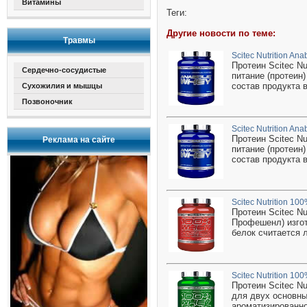
Витамины
Теги:
Другие новости по теме:
Травмы
Scitec Nutrition An
Протеин Scitec Nu
Сердечно-сосудистые
питание (протеин
состав продукта 
Сухожилия и мышцы
Позвоночник
Scitec Nutrition An
Протеин Scitec Nu
Реклама на сайте
питание (протеин
состав продукта 
Scitec Nutrition 10
Протеин Scitec Nu
Профешенл) изгот
белок считается л
Scitec Nutrition 10
Протеин Scitec N
для двух основны
ароматизированно