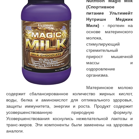
Nutrition Magic Milk
(Спортивное
питание Ультимейт
Нутришн Меджик
Милк)
- протеин на
основе материнского
молока,
стимулирующий
стремительный
прирост мышечной
массы и
оздоровление
организма.
Материнское молоко
содержит сбалансированное количество жирных кислот,
воды, белка и аминокислот для оптимального здоровья,
защиты иммунитета, энергии и роста. Продукт содержит
усовершенствованную природную формулу.
Усовершенствования коснулись нежелательной лактозы и
транс-жиров. Эти компоненты были заменены на здоровые
аналоги.