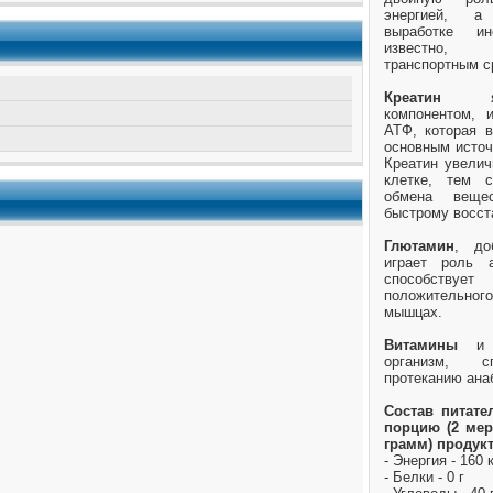
энергией, а
выработке ин
известно,
транспортным с
Креатин
явл
компонентом, и
АТФ, которая 
основным источ
Креатин увелич
клетке, тем с
обмена веще
быстрому восст
Глютамин
, до
играет роль а
способств
положительног
мышцах.
Витамины
организм, с
протеканию ана
Состав питате
порцию (2 мер
грамм) продукт
- Энергия - 160 
- Белки - 0 г