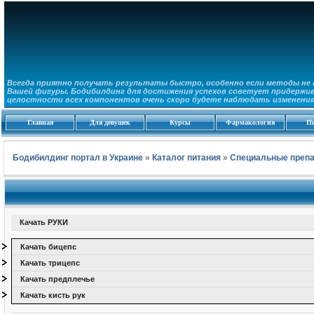
Всегда приятно получать результаты быстро, особенно если методы не 
Вашей фигуры. Бодибилдинг для достижения успехов советует придержив
целостности всех компонентов очень скоро будете наблюдать изменения 
Главная
Для девушек
Курсы
Фармакология
П
Бодибилдинг портал в Украине
»
Каталог питания
»
Специальные преп
Качать РУКИ
Качать бицепс
Качать трицепс
Качать предплечье
Качать кисть рук