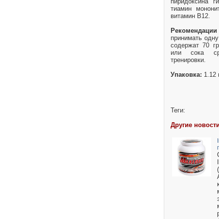
пиридоксина г
тиамин монони
витамин В12.
Рекомендац
принимать одну
содержат 70 г
или сока ср
тренировки.
Упаковка:
1.12 
Теги:
Другие новости