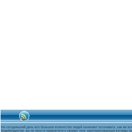
На сегодняшний день все большее количество людей начинают осознавать, как же вс
бодибилдингом, вы не просто привлечете к своему телу заинтересованные взгляды п