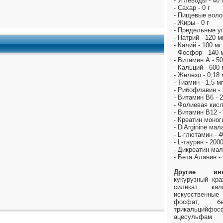
- Углеводы - 40 
- Сахар - 0 г
- Пищевые волок
- Жиры - 0 г
- Предельные уг
- Натрий - 120 м
- Калий - 100 мг
- Фосфор - 140 
- Витамин А - 5
- Кальций - 600 
- Железо - 0,18 
- Тиамин - 1,5 м
- Рибофлавин - 
- Витамин B6 - 2
- Фолиевая кисл
- Витамин B12 -
- Креатин моног
- DiArginine мал
- L-глютамин - 4
- L-таурин - 200
- Дикреатин мал
- Бета Аланин -
Другие ингр
кукурузный кра
силикат ка
искусственные 
фосфат, бет
трикальцийфо
ацесульфам