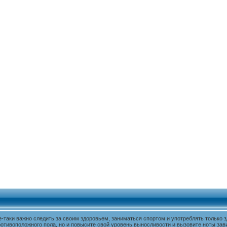
е-таки важно следить за своим здоровьем, заниматься спортом и употреблять только
ротивоположного пола, но и повысите свой уровень выносливости и вызовите ноты зав