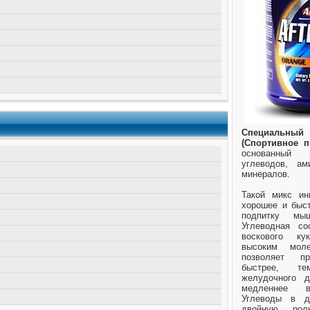
Специальный п
(Спортивное 
основанный 
углеводов, ам
минералов.
Такой микс ин
хорошее и быст
подпитку мы
Углеводная со
воскового ку
высоким мол
позволяет п
быстрее, т
желудочного д
медленнее в
Углеводы в д
двойную рол