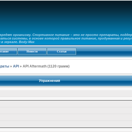
вредят организму. Спортивное питание – это не просто препараты, подде
аться системы, в основе которой правильное питание, продуманная и регу
в зеркале. Body-Max
итание
Новости
Статьи
араты
»
API
» API Aftermath (1120 грамм)
Упражнения