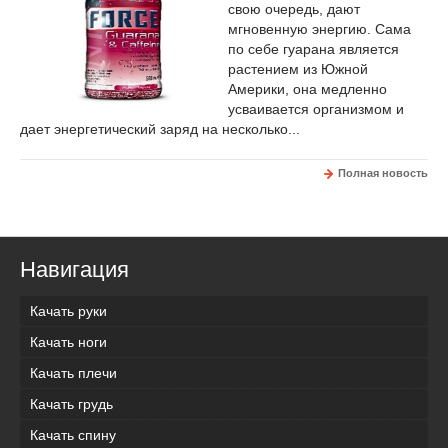
свою очередь, дают
мгновенную энергию. Сама
по себе гуарана является
растением из Южной
Америки, она медленно
усваивается организмом и
дает энергетический заряд на несколько...
Полная новость
Навигация
Качать руки
Качать ноги
Качать плечи
Качать грудь
Качать спину