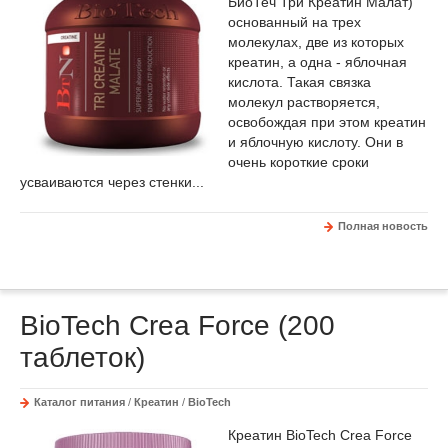
БиоТеч Три Креатин Малат)
основанный на трех
молекулах, две из которых
креатин, а одна - яблочная
кислота. Такая связка
молекул растворяется,
освобождая при этом креатин
и яблочную кислоту. Они в
очень короткие сроки
усваиваются через стенки...
Полная новость
BioTech Crea Force (200
таблеток)
Каталог питания
/
Креатин
/
BioTech
Креатин BioTech Crea Force