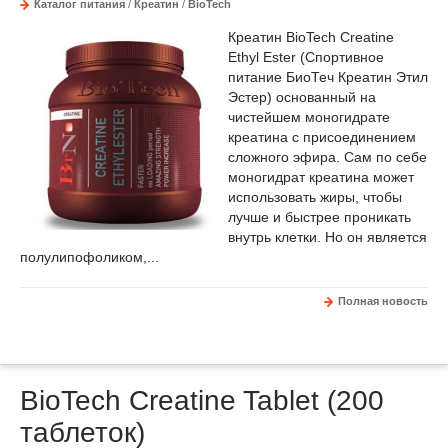
Каталог питания
/
Креатин
/
BioTech
Креатин BioTech Creatine
Ethyl Ester (Спортивное
питание БиоТеч Креатин Этил
Эстер) основанный на
чистейшем моногидрате
креатина с присоединением
сложного эфира. Сам по себе
моногидрат креатина может
использовать жиры, чтобы
лучше и быстрее проникать
внутрь клетки. Но он является
полулипофоликом,...
Полная новость
BioTech Creatine Tablet (200
таблеток)