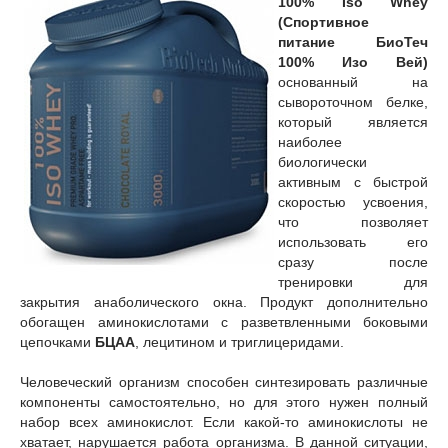
100% Iso Whey
(Спортивное
питание БиоТеч
100% Изо Вей)
основанный на
сывороточном белке,
который является
наиболее
биологически
активным с быстрой
скоростью усвоения,
что позволяет
использовать его
сразу после
тренировки для
закрытия анаболического окна. Продукт дополнительно
обогащен аминокислотами с разветвленными боковыми
цепочками
БЦАА
, лецитином и триглицеридами.
Человеческий организм способен синтезировать различные
компоненты самостоятельно, но для этого нужен полный
набор всех аминокислот. Если какой-то аминокислоты не
хватает, нарушается работа организма. В данной ситуации,