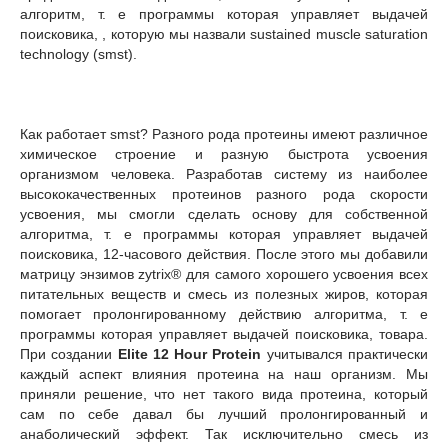
алгоритм, т. е программы которая управляет выдачей
поисковика, , которую мы назвали sustained muscle saturation
technology (smst).
Как работает smst? Разного рода протеины имеют различное
химическое строение и разную быстрота усвоения
организмом человека. Разработав систему из наиболее
высококачественных протеинов разного рода скорости
усвоения, мы смогли сделать основу для собственной
алгоритма, т. е программы которая управляет выдачей
поисковика, 12-часового действия. После этого мы добавили
матрицу энзимов zytrix® для самого хорошего усвоения всех
питательных веществ и смесь из полезных жиров, которая
помогает пролонгированному действию алгоритма, т. е
программы которая управляет выдачей поисковика, товара.
При создании
Elite 12 Hour Protein
учитывался практически
каждый аспект влияния протеина на наш организм. Мы
приняли решение, что нет такого вида протеина, который
сам по себе давал бы лучший пролонгированный и
анаболический эффект. Так исключительно смесь из