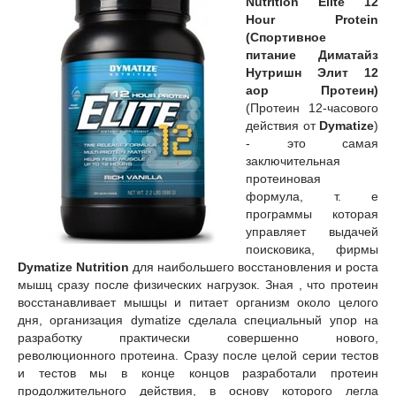
Nutrition
Elite 12
Hour Protein
(Спортивное
питание Диматайз
Нутришн Элит 12
аор Протеин)
(Протеин 12-часового
действия от
Dymatize
)
- это самая
заключительная
протеиновая
формула, т. е
программы которая
управляет выдачей
поисковика, фирмы
Dymatize Nutrition
для наибольшего восстановления и роста
мышц сразу после физических нагрузок. Зная , что протеин
восстанавливает мышцы и питает организм около целого
дня, организация dymatize сделала специальный упор на
разработку практически совершенно нового,
революционного протеина. Сразу после целой серии тестов
и тестов мы в конце концов разработали протеин
продолжительного действия, в основу которого легла