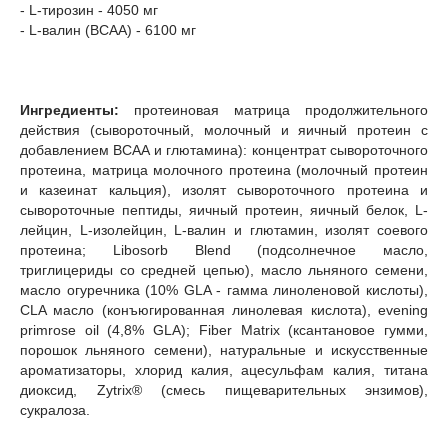
- L-тирозин - 4050 мг
- L-валин (BCAA) - 6100 мг
Ингредиенты:
протеиновая матрица продолжительного
действия (сывороточный, молочный и яичный протеин с
добавлением BCAA и глютамина): концентрат сывороточного
протеина, матрица молочного протеина (молочный протеин
и казеинат кальция), изолят сывороточного протеина и
сывороточные пептиды, яичный протеин, яичный белок, L-
лейцин, L-изолейцин, L-валин и глютамин, изолят соевого
протеина; Libosorb Blend (подсолнечное масло,
триглицериды со средней цепью), масло льняного семени,
масло огуречника (10% GLA - гамма линоленовой кислоты),
CLA масло (конъюгированная линолевая кислота), evening
primrose oil (4,8% GLA); Fiber Matrix (ксантановое гумми,
порошок льняного семени), натуральные и искусственные
ароматизаторы, хлорид калия, ацесульфам калия, титана
диоксид, Zytrix® (смесь пищеварительных энзимов),
сукралоза.