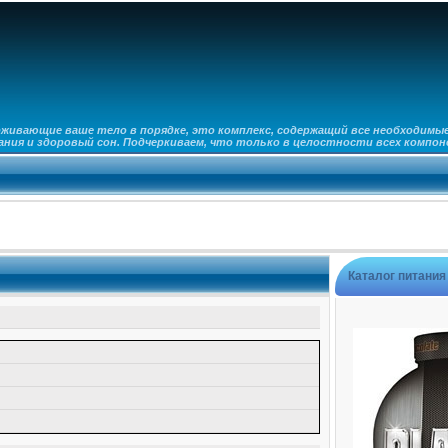
рживающие ваше тело в порядке, это комплекс, содержащий все необходим
ия и здоровый сон. Подчеркиваем, что только в целостности всех компоне
Каталог питания