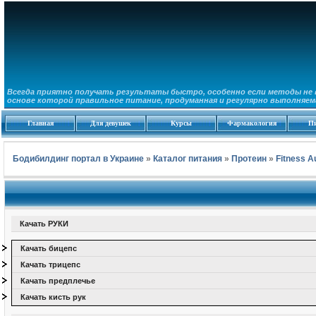
Всегда приятно получать результаты быстро, особенно если методы не 
основе которой правильное питание, продуманная и регулярно выполняем
Главная
Для девушек
Курсы
Фармакология
П
Бодибилдинг портал в Украине
»
Каталог питания
»
Протеин
»
Fitness A
Качать РУКИ
Качать бицепс
Качать трицепс
Качать предплечье
Качать кисть рук