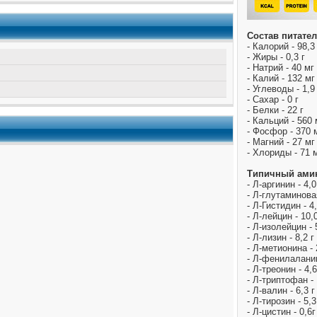
Состав питател
- Калорий - 98,3
- Жиры - 0,3 г
- Натрий - 40 мг
- Калий - 132 мг
- Углеводы - 1,9
- Сахар - 0 г
- Белки - 22 г
- Кальций - 560 
- Фосфор - 370 
- Магний - 27 мг
- Хлориды - 71 
Типичный амин
- Л-аргинин - 4,0
- Л-глутаминовая
- Л-Гистидин - 4,
- Л-лейцин - 10,0
- Л-изолейцин - 
- Л-лизин - 8,2 г
- Л-метионина - 
- Л-фенилаланин
- Л-треонин - 4,6
- Л-триптофан - 
- Л-валин - 6,3 г
- Л-тирозин - 5,3
- Л-цистин - 0,6г