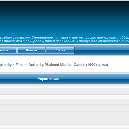
вредят организму. Спортивное питание – это не просто препараты, подде
ая программа тренировок, прием необходимых продуктов спортивного питан
итание
Новости
Статьи
uthority
» Fitness Authority Platinum Micellar Casein (1600 грамм)
Упражнения