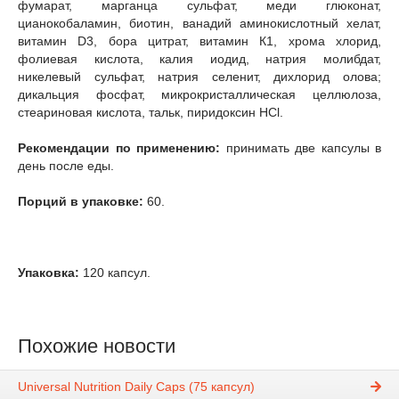
фумарат, марганца сульфат, меди глюконат,
цианокобаламин, биотин, ванадий аминокислотный хелат,
витамин D3, бора цитрат, витамин К1, хрома хлорид,
фолиевая кислота, калия иодид, натрия молибдат,
никелевый сульфат, натрия селенит, дихлорид олова;
дикальция фосфат, микрокристаллическая целлюлоза,
стеариновая кислота, тальк, пиридоксин HCl.
Рекомендации по применению:
принимать две капсулы в
день после еды.
Порций в упаковке:
60.
Упаковка:
120 капсул.
Похожие новости
Universal Nutrition Daily Caps (75 капсул)