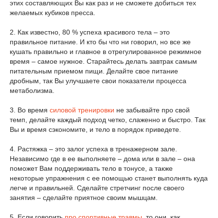
этих составляющих Вы как раз и не сможете добиться тех
желаемых кубиков пресса.
2. Как известно, 80 % успеха красивого тела – это
правильное питание. И кто бы что ни говорил, но все же
кушать правильно и главное в отрегулированное режимное
время – самое нужное. Старайтесь делать завтрак самым
питательным приемом пищи. Делайте свое питание
дробным, так Вы улучшаете свои показатели процесса
метаболизма.
3. Во время
силовой тренировки
не забывайте про свой
темп, делайте каждый подход четко, слаженно и быстро. Так
Вы и время сэкономите, и тело в порядок приведете.
4. Растяжка – это залог успеха в тренажерном зале.
Независимо где в ее выполняете – дома или в зале – она
поможет Вам поддерживать тело в тонусе, а также
некоторые упражнения с ее помощью станет выполнять куда
легче и правильней. Сделайте стретчинг после своего
занятия – сделайте приятное своим мышцам.
5. Если говорить
про спортивные травмы
, то они, как